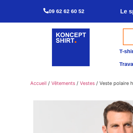
Le s
09 62 62 60 52
T-shi
Trava
Accueil
/
Vêtements
/
Vestes
/ Veste polaire