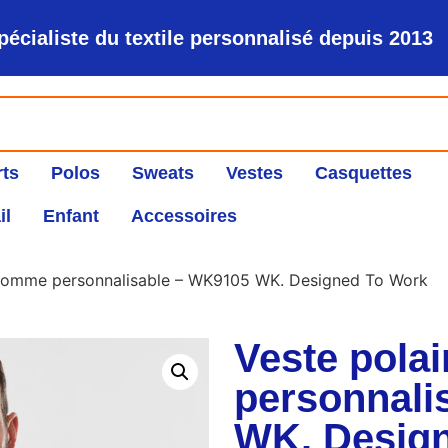
pécialiste du textile personnalisé depuis 2013
rts
Polos
Sweats
Vestes
Casquettes
il
Enfant
Accessoires
 homme personnalisable – WK9105 WK. Designed To Work
Veste pola
personnali
WK. Desig