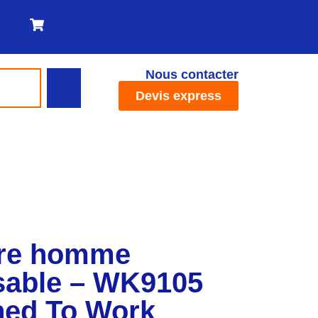
Nous contacter
Devis express
ire homme
sable – WK9105
ned To Work