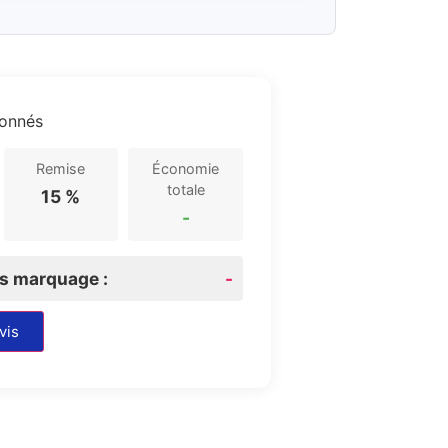
ionnés
Remise
Économie
totale
15 %
-
rs marquage :
-
vis