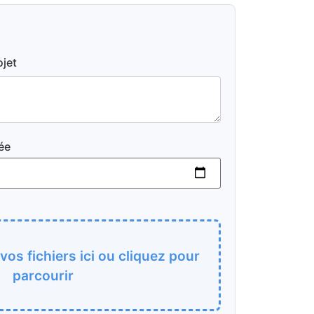
ojet
ée
os fichiers ici ou cliquez pour
parcourir