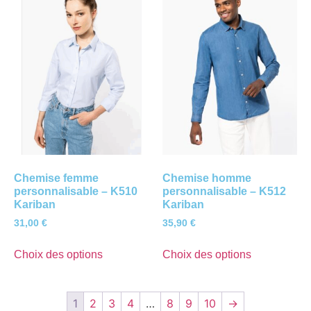
Chemise femme
Chemise homme
personnalisable – K510
personnalisable – K512
Kariban
Kariban
31,00
€
35,90
€
Choix des options
Choix des options
1
2
3
4
…
8
9
10
→