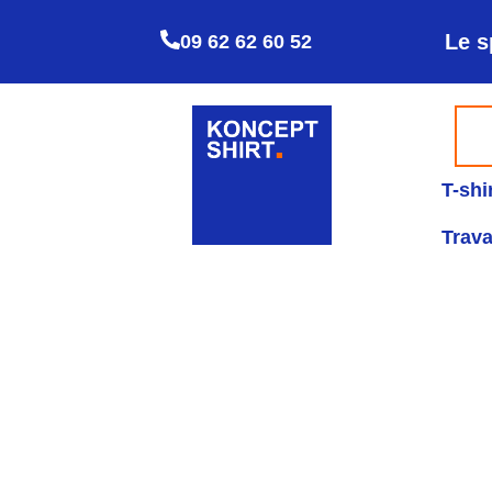
Le s
09 62 62 60 52
T-shi
Trava