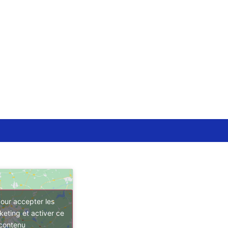
our accepter les
keting et activer ce
contenu