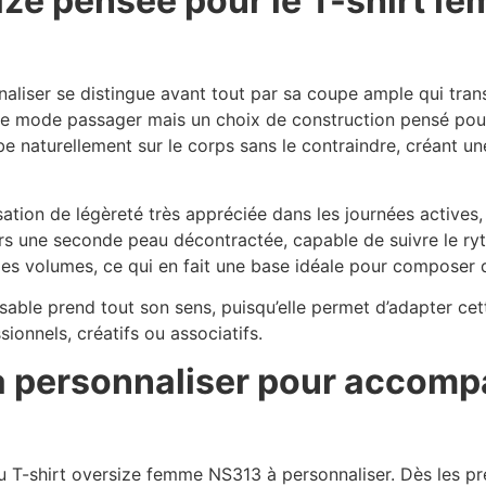
ize pensée pour le T-shirt 
aliser se distingue avant tout par sa coupe ample qui tra
t de mode passager mais un choix de construction pensé pour 
 naturellement sur le corps sans le contraindre, créant u
ion de légèreté très appréciée dans les journées actives, o
alors une seconde peau décontractée, capable de suivre le r
les volumes, ce qui en fait une base idéale pour composer
sable prend tout son sens, puisqu’elle permet d’adapter cet
sionnels, créatifs ou associatifs.
à personnaliser pour accomp
 T-shirt oversize femme NS313 à personnaliser. Dès les pre