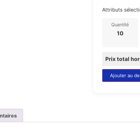
Attributs sélect
Quantité
10
Prix total ho
Ajouter au de
ntaires