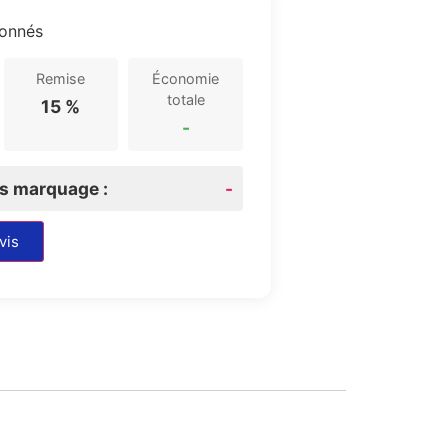
ionnés
Remise
Économie
totale
15 %
-
rs marquage :
-
vis