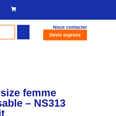
Nous contacter
Devis express
ersize femme
sable – NS313
it