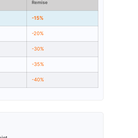
Remise
-15%
-20%
-30%
-35%
-40%
ojet