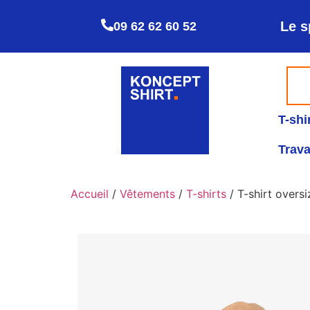
Le s
09 62 62 60 52
T-shi
Trava
Accueil
/
Vêtements
/
T-shirts
/ T-shirt overs