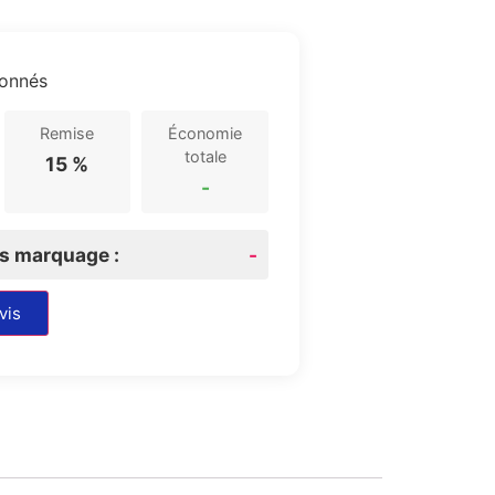
ionnés
Remise
Économie
totale
15 %
-
rs marquage :
-
vis