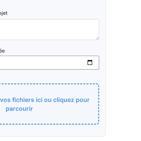
ojet
ée
os fichiers ici ou cliquez pour
parcourir