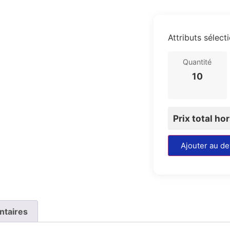
Attributs sélect
Quantité
10
Prix total ho
Ajouter au de
ntaires