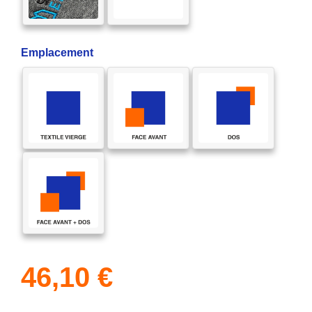
Emplacement
46,10
€