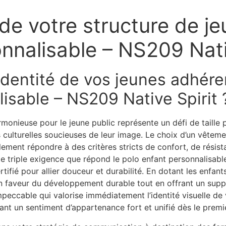
 de votre structure de j
nnalisable – NS209 Nati
’identité de vos jeunes adhére
isable – NS209 Native Spirit 
rmonieuse pour le jeune public représente un défi de taille p
s culturelles soucieuses de leur image. Le choix d’un vêtem
galement répondre à des critères stricts de confort, de résis
e triple exigence que répond le polo enfant personnalisabl
ifié pour allier douceur et durabilité. En dotant les enfant
n faveur du développement durable tout en offrant un sup
peccable qui valorise immédiatement l’identité visuelle de 
éant un sentiment d’appartenance fort et unifié dès le premi