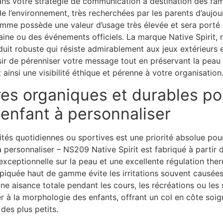
dans votre stratégie de communication à destination des fam
e l’environnement, très recherchées par les parents d’aujou
amme possède une valeur d’usage très élevée et sera porté 
maine ou des événements officiels. La marque Native Spiri
produit robuste qui résiste admirablement aux jeux extérieurs
oisir de pérenniser votre message tout en préservant la peau
 ainsi une visibilité éthique et pérenne à votre organisation
res organiques et durables po
 enfant à personnaliser
vités quotidiennes ou sportives est une priorité absolue pour
à personnaliser – NS209 Native Spirit est fabriqué à partir
exceptionnelle sur la peau et une excellente régulation ther
quée haut de gamme évite les irritations souvent causées 
e aisance totale pendant les cours, les récréations ou les 
er à la morphologie des enfants, offrant un col en côte so
des plus petits.