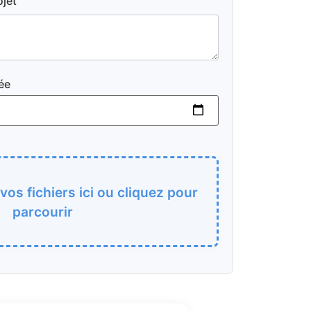
ojet
ée
os fichiers ici ou cliquez pour
parcourir