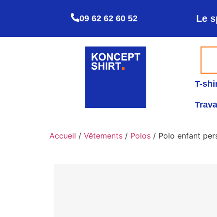
Le s
09 62 62 60 52
T-shi
Trava
Accueil
/
Vêtements
/
Polos
/ Polo enfant per