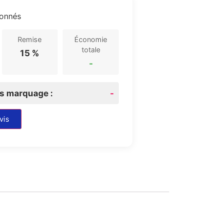
ionnés
Remise
Économie
totale
15 %
-
rs marquage :
-
vis