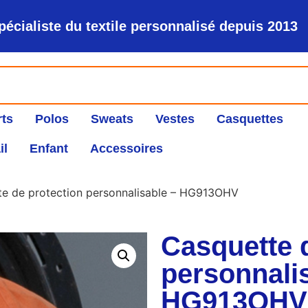
pécialiste du textile personnalisé depuis 2013
rts
Polos
Sweats
Vestes
Casquettes
il
Enfant
Accessoires
te de protection personnalisable – HG913OHV
Casquette 
personnali
HG913OHV