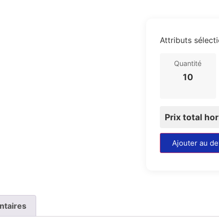
Attributs sélect
Quantité
10
Prix total ho
Ajouter au de
ntaires