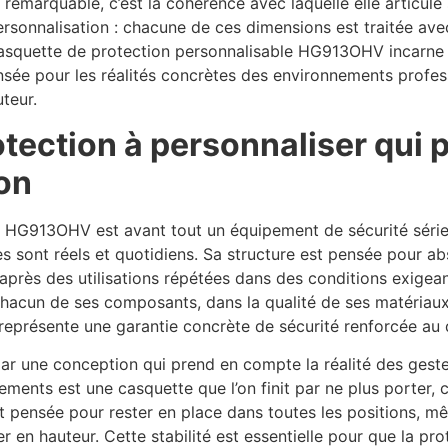
marquable, c’est la cohérence avec laquelle elle articule s
 personnalisation : chacune de ces dimensions est traitée av
 casquette de protection personnalisable HG913OHV incarn
ensée pour les réalités concrètes des environnements profe
uteur.
tection à personnaliser qui p
on
r HG913OHV est avant tout un équipement de sécurité série
 sont réels et quotidiens. Sa structure est pensée pour abs
près des utilisations répétées dans des conditions exigeant
 chacun de ses composants, dans la qualité de ses matériaux
e représente une garantie concrète de sécurité renforcée au 
ar une conception qui prend en compte la réalité des geste
ments est une casquette que l’on finit par ne plus porter, c
t pensée pour rester en place dans toutes les positions, m
r en hauteur. Cette stabilité est essentielle pour que la pro