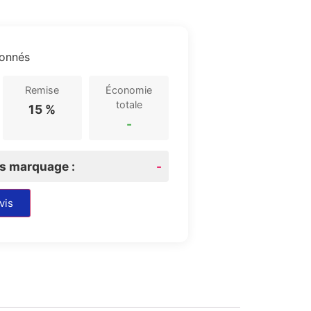
ionnés
Remise
Économie
totale
15 %
-
rs marquage :
-
vis