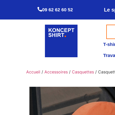
Le s
09 62 62 60 52
T-shi
Trava
Accueil
/
Accessoires
/
Casquettes
/ Casquet