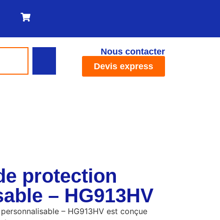
Nous contacter
Devis express
de protection
sable – HG913HV
n personnalisable – HG913HV est conçue