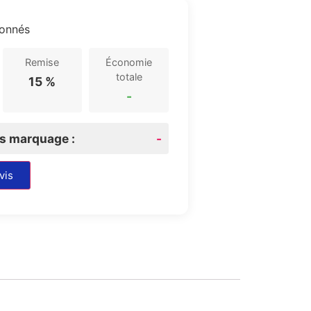
ionnés
Remise
Économie
totale
15 %
-
rs marquage :
-
vis