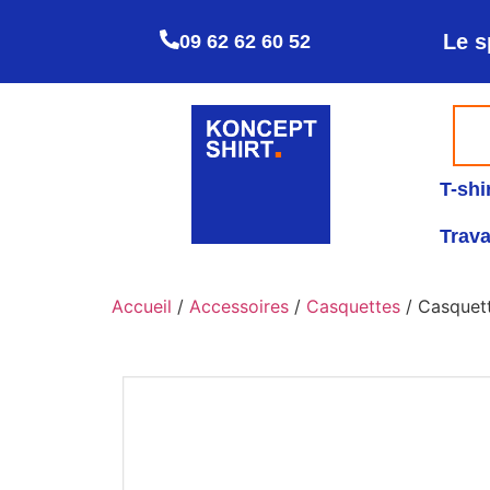
Le s
09 62 62 60 52
T-shi
Trava
Accueil
/
Accessoires
/
Casquettes
/ Casquett