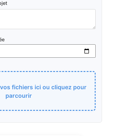
ojet
ée
os fichiers ici ou cliquez pour
parcourir