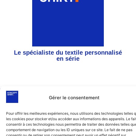
Le spécialiste du textile personnalisé
en série
© 2026 Konceptshirt™. Tous droits réservés
Gérer le consentement
Site réalisé & hébergé par Linadsys
Pour offrir les meilleures expériences, nous utilisons des technologies telles 
les cookies pour stocker et/ou accéder aux informations des appareils. Le fai
consentir à ces technologies nous permettra de traiter des données telles que
comportement de navigation ou les ID uniques sur ce site. Le fait de ne pas
consentir ou de retirer son consentement peut avoir un effet négatif sur