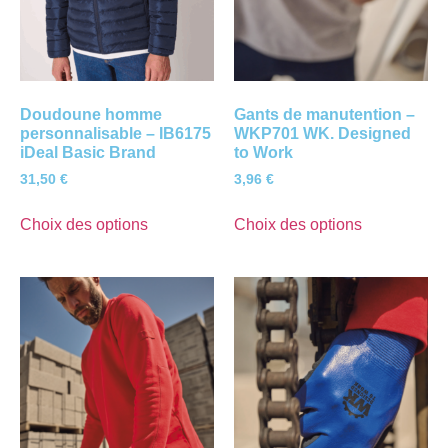
Doudoune homme
Gants de manutention –
personnalisable – IB6175
WKP701 WK. Designed
iDeal Basic Brand
to Work
31,50
€
3,96
€
Choix des options
Choix des options