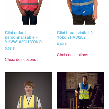
Gilet enfant
Gilet haute visibilité –
personnalisable –
Yoko YHVW102
YHVW102CH YOKO
5,50
€
5,08
€
Choix des options
Choix des options