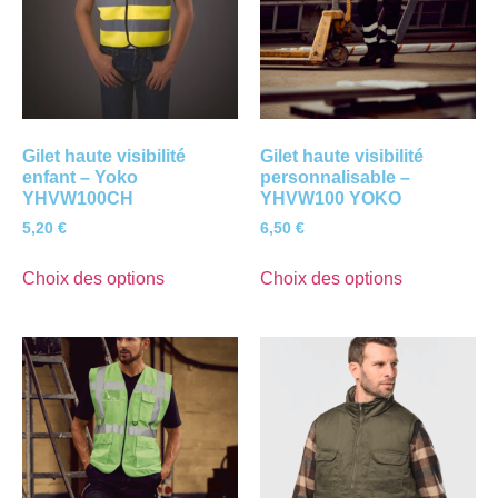
Gilet haute visibilité
Gilet haute visibilité
enfant – Yoko
personnalisable –
YHVW100CH
YHVW100 YOKO
5,20
€
6,50
€
Choix des options
Choix des options