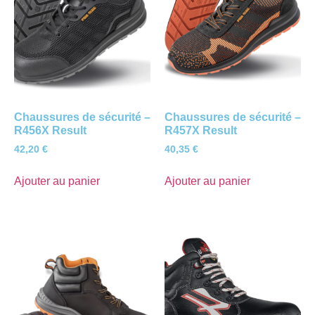
Chaussures de sécurité –
Chaussures de sécurité –
R456X Result
R457X Result
42,20
€
40,35
€
Ajouter au panier
Ajouter au panier