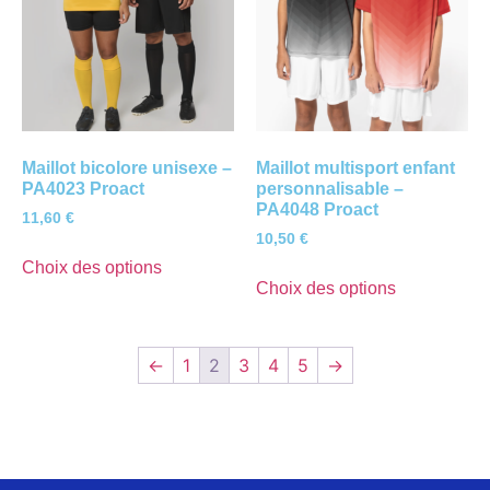
Maillot bicolore unisexe –
Maillot multisport enfant
PA4023 Proact
personnalisable –
PA4048 Proact
11,60
€
10,50
€
Choix des options
Choix des options
←
1
2
3
4
5
→