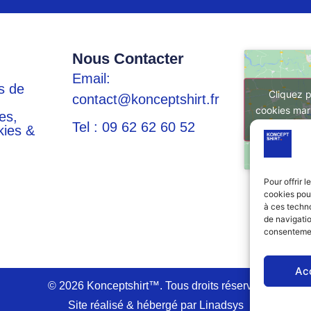
Nous Contacter
Email:
s de
Cliquez p
contact@konceptshirt.fr
cookies mar
es,
Tel : 09 62 62 60 52
kies &
Pour offrir 
cookies pour
à ces techn
de navigatio
consentement
Ac
© 2026 Konceptshirt™. Tous droits réservés
Site réalisé & hébergé par Linadsys