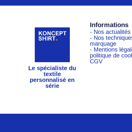
Informations
- Nos actualités
- Nos technique
marquage
- Mentions légal
politique de coo
CGV
Le spécialiste du
textile
personnalisé en
série