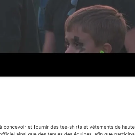
à concevoir et fournir des tee-shirts et vêtements de haut
ficiel ainsi que des tenues des équipes, afin que participan